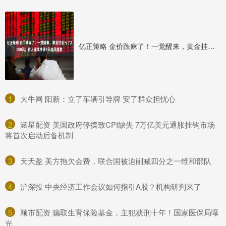
亿正策略 金价跌麻了！一觉醒来，黄金挂坠亏了2000元；有人连续抄底7天越买越套
1
​大牛网 阳新：立了车辆引导牌 安了群众担忧心
2
​涵星配资 美国政府停摆致CPI缺失 7万亿美元通胀挂钩市场
将首次启动后备机制
3
​天天盈 美方拖欠会费，联合国被迫削减四分之一维和部队
4
​沪深投 中央经济工作会议如何指引A股？机构研判来了
5
​顺市配资 骗取生育保险基金，主犯获刑十年！国家医保局曝
光