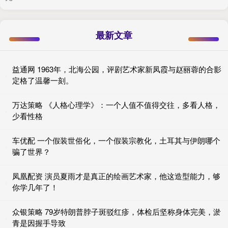
最新文章
益通网 1963年，北海公园，评剧艺术家新凤霞与赵丽蓉的合影
定格了温馨一刻。
万达策略 《人格心理学》：一个人值不值得交往，多看人格，
少看性格
车优配 一个假装世俗化，一个假装宗教化，土耳其与伊朗哪个
骗了世界？
凤凰配资 演员夏雨才是真正的绘画艺术家，他这造型能力，够
你学几年了！
众银策略 79岁特朗普脖子斑驳红疹，体检后坚称身体完美，淤
青是因握手导致