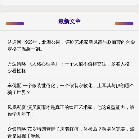
最新文章
益通网 1963年，北海公园，评剧艺术家新凤霞与赵丽蓉的合影
定格了温馨一刻。
万达策略 《人格心理学》：一个人值不值得交往，多看人格，
少看性格
车优配 一个假装世俗化，一个假装宗教化，土耳其与伊朗哪个
骗了世界？
凤凰配资 演员夏雨才是真正的绘画艺术家，他这造型能力，够
你学几年了！
众银策略 79岁特朗普脖子斑驳红疹，体检后坚称身体完美，淤
青是因握手导致