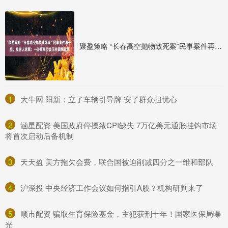
聚盈策略 “长春高空抛物致死案”民事案件再开庭，被害人家属：一涉事单位表示有调解意愿
1
​大牛网 阳新：立了车辆引导牌 安了群众担忧心
2
​涵星配资 美国政府停摆致CPI缺失 7万亿美元通胀挂钩市场
将首次启动后备机制
3
​天天盈 美方拖欠会费，联合国被迫削减四分之一维和部队
4
​沪深投 中央经济工作会议如何指引A股？机构研判来了
5
​顺市配资 骗取生育保险基金，主犯获刑十年！国家医保局曝
光