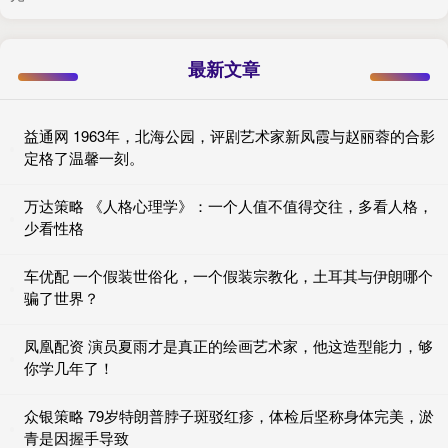
最新文章
益通网 1963年，北海公园，评剧艺术家新凤霞与赵丽蓉的合影
定格了温馨一刻。
万达策略 《人格心理学》：一个人值不值得交往，多看人格，
少看性格
车优配 一个假装世俗化，一个假装宗教化，土耳其与伊朗哪个
骗了世界？
凤凰配资 演员夏雨才是真正的绘画艺术家，他这造型能力，够
你学几年了！
众银策略 79岁特朗普脖子斑驳红疹，体检后坚称身体完美，淤
青是因握手导致