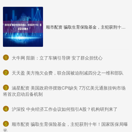
顺市配资 骗取生育保险基金，主犯获刑十年！国家医保局曝光
1
​大牛网 阳新：立了车辆引导牌 安了群众担忧心
2
​天天盈 美方拖欠会费，联合国被迫削减四分之一维和部队
3
​涵星配资 美国政府停摆致CPI缺失 7万亿美元通胀挂钩市场
将首次启动后备机制
4
​沪深投 中央经济工作会议如何指引A股？机构研判来了
5
​顺市配资 骗取生育保险基金，主犯获刑十年！国家医保局曝
光