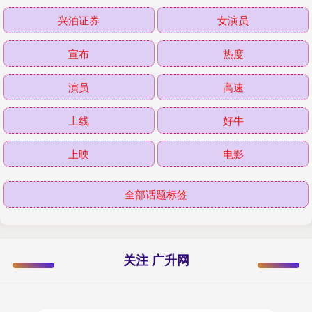
兴泊证券
女演员
宣布
热度
演员
高速
上线
好牛
上映
电影
全部话题标签
关注 广升网