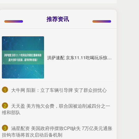
推荐资讯
洪萨速配 京东11.11吃喝玩乐惊喜日重磅来袭！超大生鲜1元拍卖、超市好物5折起！
1
​大牛网 阳新：立了车辆引导牌 安了群众担忧心
2
​天天盈 美方拖欠会费，联合国被迫削减四分之一
维和部队
3
​涵星配资 美国政府停摆致CPI缺失 7万亿美元通胀
挂钩市场将首次启动后备机制