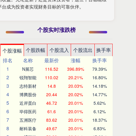
平台成为投资者实现财务目标的可靠伙伴。
个股实时涨跌榜
个股跌幅
个股流入
个股流出
换手率
个股涨幅
排名
名称
最新价
涨幅
换手率
1
N展芯
116.52
396.89%
79.39%
2
锐翔智能
110.02
20.21%
16.80%
3
志特新材
14.8
20.03%
14.18%
4
博腾股份
20.44
20.02%
14.77%
5
近岸蛋白
46.72
20.01%
5.62%
6
毕得医药
61.6
20.01%
6.12%
7
五洲医疗
83.62
20.01%
18.37%
8
耐科装备
49.67
20.01%
6.83%