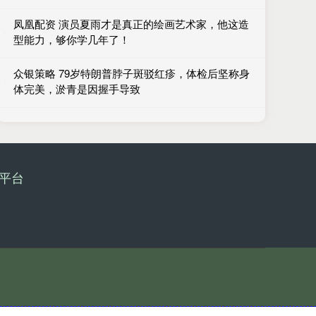
凤凰配资 演员夏雨才是真正的绘画艺术家，他这造
型能力，够你学几年了！
众银策略 79岁特朗普脖子斑驳红疹，体检后坚称身
体完美，淤青是因握手导致
平台