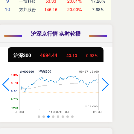
9
一博科技
53.33
20.01%
17.26%
10
方邦股份
146.16
20.00%
7.68%
沪深京行情 实时轮播
北证50
1134.24
创
11.37
1.01%