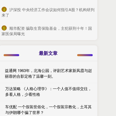
4
​沪深投 中央经济工作会议如何指引A股？机构研判
来了
5
​顺市配资 骗取生育保险基金，主犯获刑十年！国
家医保局曝光
最新文章
益通网 1963年，北海公园，评剧艺术家新凤霞与赵
丽蓉的合影定格了温馨一刻。
万达策略 《人格心理学》：一个人值不值得交往，
多看人格，少看性格
车优配 一个假装世俗化，一个假装宗教化，土耳其
与伊朗哪个骗了世界？