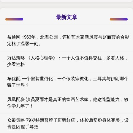
最新文章
益通网 1963年，北海公园，评剧艺术家新凤霞与赵丽蓉的合影
定格了温馨一刻。
万达策略 《人格心理学》：一个人值不值得交往，多看人格，
少看性格
车优配 一个假装世俗化，一个假装宗教化，土耳其与伊朗哪个
骗了世界？
凤凰配资 演员夏雨才是真正的绘画艺术家，他这造型能力，够
你学几年了！
众银策略 79岁特朗普脖子斑驳红疹，体检后坚称身体完美，淤
青是因握手导致