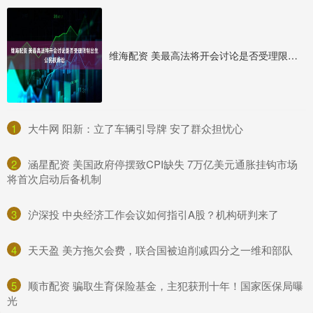
维海配资 美最高法将开会讨论是否受理限制出生公民权诉讼
1
​大牛网 阳新：立了车辆引导牌 安了群众担忧心
2
​涵星配资 美国政府停摆致CPI缺失 7万亿美元通胀挂钩市场
将首次启动后备机制
3
​沪深投 中央经济工作会议如何指引A股？机构研判来了
4
​天天盈 美方拖欠会费，联合国被迫削减四分之一维和部队
5
​顺市配资 骗取生育保险基金，主犯获刑十年！国家医保局曝
光