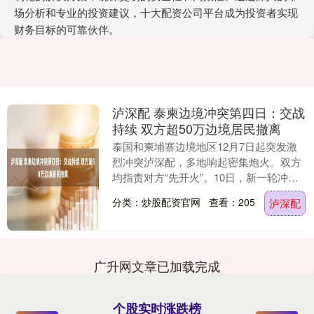
场分析和专业的投资建议，十大配资公司平台成为投资者实现
财务目标的可靠伙伴。
泸深配 泰柬边境冲突第四日：交战
持续 双方超50万边境居民撤离
泰国和柬埔寨边境地区12月7日起突发激
烈冲突泸深配，多地响起密集炮火。双方
均指责对方“先开火”。10日，新一轮冲突
进入第四日。根据双方国防部提供的数
分类：炒股配资官网
查看：205
泸深配
字，本次泰柬....
广升网文章已加载完成
个股实时涨跌榜