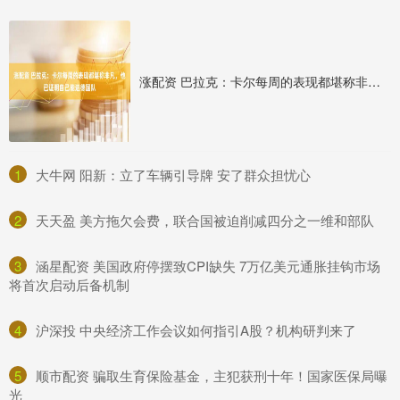
涨配资 巴拉克：卡尔每周的表现都堪称非凡，他已证明自己能进德国队
1
​大牛网 阳新：立了车辆引导牌 安了群众担忧心
2
​天天盈 美方拖欠会费，联合国被迫削减四分之一维和部队
3
​涵星配资 美国政府停摆致CPI缺失 7万亿美元通胀挂钩市场
将首次启动后备机制
4
​沪深投 中央经济工作会议如何指引A股？机构研判来了
5
​顺市配资 骗取生育保险基金，主犯获刑十年！国家医保局曝
光