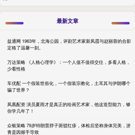
最新文章
益通网 1963年，北海公园，评剧艺术家新凤霞与赵丽蓉的合影
定格了温馨一刻。
万达策略 《人格心理学》：一个人值不值得交往，多看人格，
少看性格
车优配 一个假装世俗化，一个假装宗教化，土耳其与伊朗哪个
骗了世界？
凤凰配资 演员夏雨才是真正的绘画艺术家，他这造型能力，够
你学几年了！
众银策略 79岁特朗普脖子斑驳红疹，体检后坚称身体完美，淤
青是因握手导致