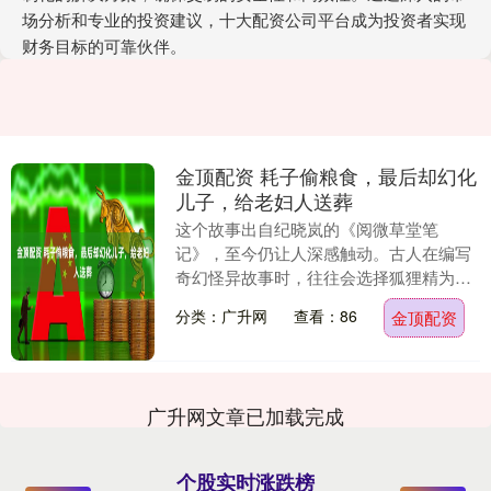
场分析和专业的投资建议，十大配资公司平台成为投资者实现
财务目标的可靠伙伴。
金顶配资 耗子偷粮食，最后却幻化
儿子，给老妇人送葬
这个故事出自纪晓岚的《阅微草堂笔
记》，至今仍让人深感触动。古人在编写
奇幻怪异故事时，往往会选择狐狸精为主
角，但这篇故事的主角却是一只具有善良
分类：广升网
查看：86
金顶配资
之心的老鼠。 展开剩....
广升网文章已加载完成
个股实时涨跌榜