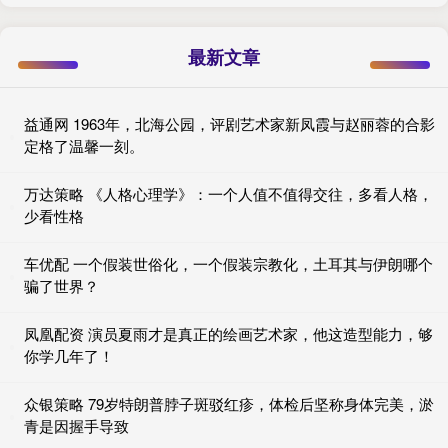
最新文章
益通网 1963年，北海公园，评剧艺术家新凤霞与赵丽蓉的合影
定格了温馨一刻。
万达策略 《人格心理学》：一个人值不值得交往，多看人格，
少看性格
车优配 一个假装世俗化，一个假装宗教化，土耳其与伊朗哪个
骗了世界？
凤凰配资 演员夏雨才是真正的绘画艺术家，他这造型能力，够
你学几年了！
众银策略 79岁特朗普脖子斑驳红疹，体检后坚称身体完美，淤
青是因握手导致