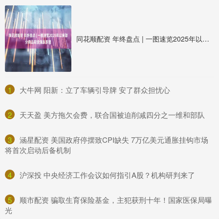
同花顺配资 年终盘点 | 一图速览2025年以来部分商品期货涨跌表现
1
​大牛网 阳新：立了车辆引导牌 安了群众担忧心
2
​天天盈 美方拖欠会费，联合国被迫削减四分之一维和部队
3
​涵星配资 美国政府停摆致CPI缺失 7万亿美元通胀挂钩市场
将首次启动后备机制
4
​沪深投 中央经济工作会议如何指引A股？机构研判来了
5
​顺市配资 骗取生育保险基金，主犯获刑十年！国家医保局曝
光