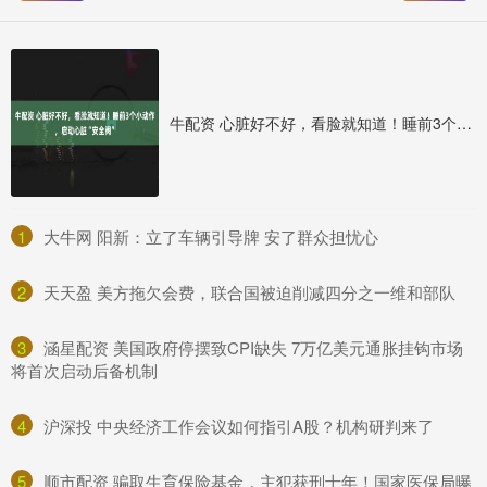
牛配资 心脏好不好，看脸就知道！睡前3个小动作，启动心脏“安全阀”
1
​大牛网 阳新：立了车辆引导牌 安了群众担忧心
2
​天天盈 美方拖欠会费，联合国被迫削减四分之一维和部队
3
​涵星配资 美国政府停摆致CPI缺失 7万亿美元通胀挂钩市场
将首次启动后备机制
4
​沪深投 中央经济工作会议如何指引A股？机构研判来了
5
​顺市配资 骗取生育保险基金，主犯获刑十年！国家医保局曝