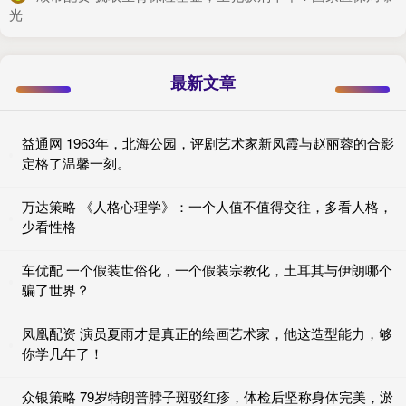
光
最新文章
益通网 1963年，北海公园，评剧艺术家新凤霞与赵丽蓉的合影
定格了温馨一刻。
万达策略 《人格心理学》：一个人值不值得交往，多看人格，
少看性格
车优配 一个假装世俗化，一个假装宗教化，土耳其与伊朗哪个
骗了世界？
凤凰配资 演员夏雨才是真正的绘画艺术家，他这造型能力，够
你学几年了！
众银策略 79岁特朗普脖子斑驳红疹，体检后坚称身体完美，淤