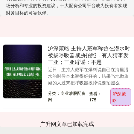
场分析和专业的投资建议，十大配资公司平台成为投资者实现
财务目标的可靠伙伴。
沪深策略 主持人戴军称曾在潜水时
被拔呼吸器威胁拍照，有人猜事发
三亚；三亚辟谣：不是
近日，主持人戴军在爆料说自己在海里潜
水的时候本来潜得好好的，结果当地做旅
游的人过来把呼吸器拔掉说要拍照么，戴
军吓得赶紧说要拍照，然后才把呼吸器拿
分类：专业炒股配资
查看：
沪深策
回来，说用这种威....
网
175
略
广升网文章已加载完成