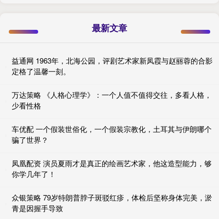
最新文章
益通网 1963年，北海公园，评剧艺术家新凤霞与赵丽蓉的合影
定格了温馨一刻。
万达策略 《人格心理学》：一个人值不值得交往，多看人格，
少看性格
车优配 一个假装世俗化，一个假装宗教化，土耳其与伊朗哪个
骗了世界？
凤凰配资 演员夏雨才是真正的绘画艺术家，他这造型能力，够
你学几年了！
众银策略 79岁特朗普脖子斑驳红疹，体检后坚称身体完美，淤
青是因握手导致