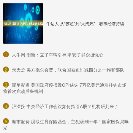
牛达人 从“苏超”到“大湾鸡”，赛事经济持续升温
1
​大牛网 阳新：立了车辆引导牌 安了群众担忧心
2
​天天盈 美方拖欠会费，联合国被迫削减四分之一维和部队
3
​涵星配资 美国政府停摆致CPI缺失 7万亿美元通胀挂钩市场
将首次启动后备机制
4
​沪深投 中央经济工作会议如何指引A股？机构研判来了
5
​顺市配资 骗取生育保险基金，主犯获刑十年！国家医保局曝
光