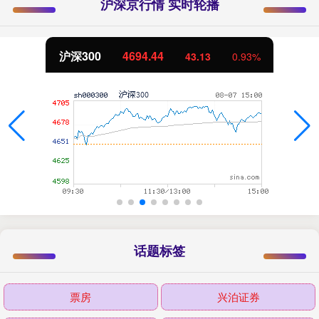
沪深京行情 实时轮播
沪深300
4694.44
43.13
0.93%
话题标签
票房
兴泊证券