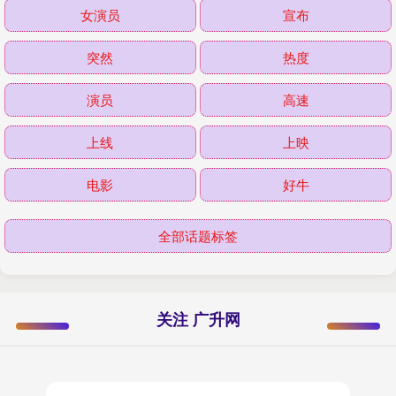
女演员
宣布
突然
热度
演员
高速
上线
上映
电影
好牛
全部话题标签
关注 广升网