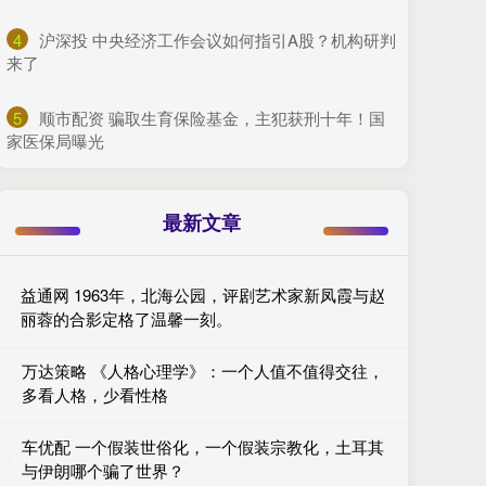
4
​沪深投 中央经济工作会议如何指引A股？机构研判
来了
5
​顺市配资 骗取生育保险基金，主犯获刑十年！国
家医保局曝光
最新文章
益通网 1963年，北海公园，评剧艺术家新凤霞与赵
丽蓉的合影定格了温馨一刻。
万达策略 《人格心理学》：一个人值不值得交往，
多看人格，少看性格
车优配 一个假装世俗化，一个假装宗教化，土耳其
与伊朗哪个骗了世界？