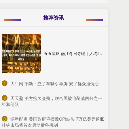
推荐资讯
五五策略 丽江冬日寻暖｜人均200+起晚，坐拥玉龙雪山全景，解锁 ClubMed 同款亲子营地+旅拍火锅全包！
1
​大牛网 阳新：立了车辆引导牌 安了群众担忧心
2
​天天盈 美方拖欠会费，联合国被迫削减四分之一
维和部队
3
​涵星配资 美国政府停摆致CPI缺失 7万亿美元通胀
挂钩市场将首次启动后备机制