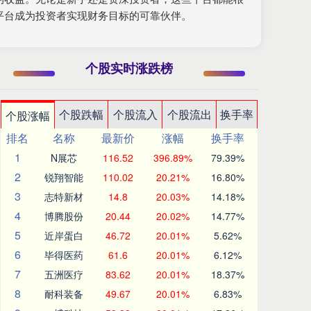
平台成为投资者实现财务目标的可靠伙伴。
个股实时涨跌榜
个股跌幅
个股流入
个股流出
换手率
个股涨幅
排名
名称
最新价
涨幅
换手率
1
N展芯
116.52
396.89%
79.39%
2
锐翔智能
110.02
20.21%
16.80%
3
志特新材
14.8
20.03%
14.18%
4
博腾股份
20.44
20.02%
14.77%
5
近岸蛋白
46.72
20.01%
5.62%
6
毕得医药
61.6
20.01%
6.12%
7
五洲医疗
83.62
20.01%
18.37%
8
耐科装备
49.67
20.01%
6.83%