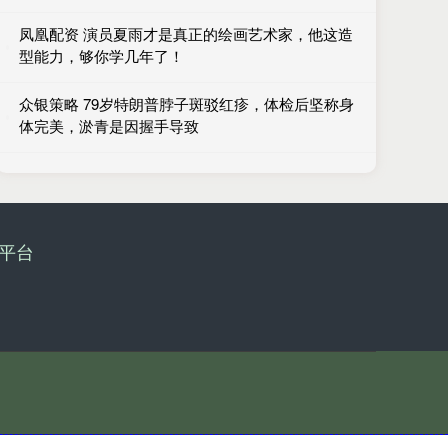
凤凰配资 演员夏雨才是真正的绘画艺术家，他这造
型能力，够你学几年了！
众银策略 79岁特朗普脖子斑驳红疹，体检后坚称身
体完美，淤青是因握手导致
平台