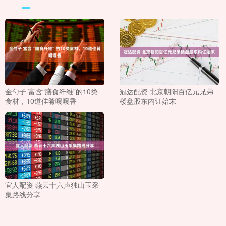
金勺子 富含“膳食纤维”的10类
冠达配资 北京朝阳百亿元兄弟
食材，10道佳肴嘎嘎香
楼盘股东内讧始末
宜人配资 燕云十六声独山玉采
集路线分享