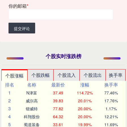
你的邮箱
*
提交评论
个股实时涨跌榜
个股跌幅
个股流入
个股流出
换手率
个股涨幅
排名
名称
最新价
涨幅
换手率
1
N津富
37.49
114.72%
77.46%
2
威尔高
39.83
20.01%
17.76%
3
锴威特
77.82
20.00%
1.17%
4
科翔股份
64.32
20.00%
12.21%
5
蜀道装备
33.61
19.99%
11.69%