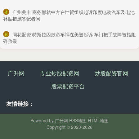
4
​广州典丰 商务部就中方在世贸组织起诉印度电动汽车及电池
补贴措施答记者问
5
​同花配资 特斯拉因致命车祸在美被起诉 车门把手故障被指阻
碍救援
广升网
专业炒股配资网
炒股配资官网
股票配资平台
友情链接：
Powered by
广升网
RSS地图
HTML地图
Copyright
© 2023-2026