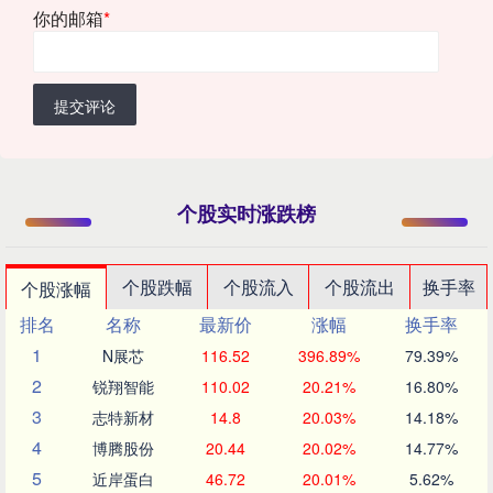
你的邮箱
*
提交评论
个股实时涨跌榜
个股跌幅
个股流入
个股流出
换手率
个股涨幅
排名
名称
最新价
涨幅
换手率
1
N展芯
116.52
396.89%
79.39%
2
锐翔智能
110.02
20.21%
16.80%
3
志特新材
14.8
20.03%
14.18%
4
博腾股份
20.44
20.02%
14.77%
5
近岸蛋白
46.72
20.01%
5.62%