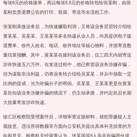
每张6元的价格接单，再以每张5.5元的价格转包给张某刚，由张
某刚负责退费公告的打印、装袋、寄送等全流程工作。
张某刚承接业务后，为快速赚取利润，又将该业务层层转介绍给
黄某某、吴某某、王某某等多名快递从业人员，向其提供电子版
退费单、收件人姓名、电话、收件地址等核心物料，并按寄送数
量结算报酬。其中，黄某某在接到该业务后，仅三四天内就寄送
涉诈快递五六万件。在发送过程中，他已察觉该业务涉嫌诈骗，
但为谋取非法利益，仍将业务转介绍给吴某某，并从中抽取一定
比例的提成，沦为诈骗分子的帮凶。吴某某、王某某更是在黄某
某告知该业务涉嫌诈骗的情况下，仍主动承接，并约定此后长期
大批量寄发涉诈快递。
徐汇区检察院受理案件后，详细审查证据材料，就犯罪嫌疑人主
观故意、违法所得数额等方面向公安机关提出具体补充侦查的方
向和意见。检察机关经审查认为，张某国等5人虽非诈骗团伙成