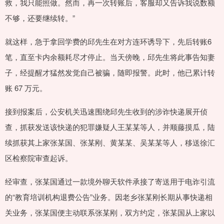
救，我只能照做。然而，再一次转账后，客服却又告诉我说数额
不够，还要继续转。”
就这样，急于拿回学费的邱先生在对方连环诱导下，先后转账6
笔，直至卡内余额耗尽才停止。当天傍晚，邱先生将此事告知妻
子，经提醒才猛然发觉自己被骗，随即报警。此时，他已累计转
账 67 万元。
接到报案后，公安机关迅速围绕邱先生收到的涉诈快递展开侦
查，抓获发送该快递的犯罪嫌疑人王某某等人，并顺藤摸瓜，陆
续抓获其上家张某国、张某刚、黄某某、吴某某等人，移送徐汇
区检察院审查起诉。
经审查，张某国通过一款境外聊天软件承接了寄送用于电诈引流
的“教育培训机构退费公告”业务。因老乡张某刚长期从事快递相
关业务，张某国便主动联系张某刚，双方约定，张某国从上家以