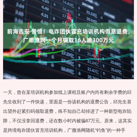
一天，曾在某培训机构参加线上课程且账户内尚有剩余学费的邱
先生收到了一件快递，里面是一份该机构的退费公告，邱先生喜
出望外赶紧扫码领取退费，殊不知自己却掉进了一种新型电诈陷
阱，不仅没拿回退费，还在数小时内被骗67万元。原来，这其实
是跨境电诈团伙冒充培训机构，广撒渔网随机“钓鱼”的一种手