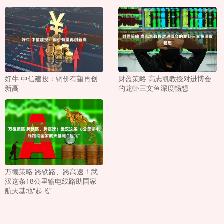
好牛 中信建投：铜价有望再创
财盈策略 高志凯教授对进博会
新高
的龙虾三文鱼深度畅想
万德策略 跨铁路、跨高速！武
汉这条18公里输电线路助国家
航天基地“起飞”