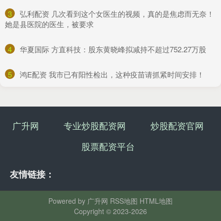
3
​弘利配资 几次看到这个女医生的视频，真的是焦虑而无奈！
她是县医院的医生，被要求
4
​华夏国际 方直科技：股东黄晓峰拟减持不超过752.27万股
5
​鸿E配资 我市已有阳性检出，这种疫苗请抓紧时间安排！
广升网
专业炒股配资网
炒股配资官网
股票配资平台
友情链接：
Powered by
广升网
RSS地图
HTML地图
Copyright
© 2023-2026