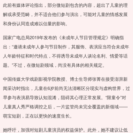
此前有媒体评论指出，部分微短剧包含的内容，超出了儿童的理
解或承受范畴，并不适合他们参与演出，可能对儿童的情感发展
和身份认同造成难以估量的影响。
国家广电总局2019年发布的《未成年人节目管理规定》明确指
出：“邀请未成年人参与节目制作，其服饰、表演应当符合未成年
人年龄特征和时代特点，不得诱导未成年人谈论名利、情爱等话
题。”不过，在微短剧领域，尚没有具体的相关规定。
中国传媒大学戏剧影视学院教授、博士生导师张菁在接受澎湃新
闻采访时指出，儿童在6岁前尚无法清晰区分现实与虚构世界，过
早参与表演易导致认知混淆，阻碍其心理正常发展。“限童令”对
儿童真人秀严格调控之后，一片监管尚未完全覆盖的新领域——
萌宝短剧，正在以更快的速度生长。
她呼吁，加强对短剧儿童演员的权益保护。此外，她不建议让低