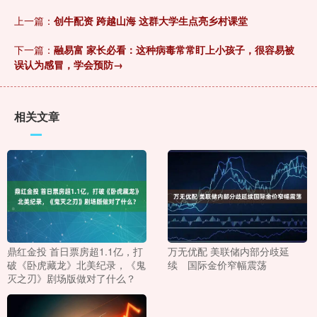
上一篇：
创牛配资 跨越山海 这群大学生点亮乡村课堂
下一篇：
融易富 家长必看：这种病毒常常盯上小孩子，很容易被
误认为感冒，学会预防→
相关文章
鼎红金投 首日票房超1.1亿，打
万无优配 美联储内部分歧延
破《卧虎藏龙》北美纪录，《鬼
续 国际金价窄幅震荡
灭之刃》剧场版做对了什么？