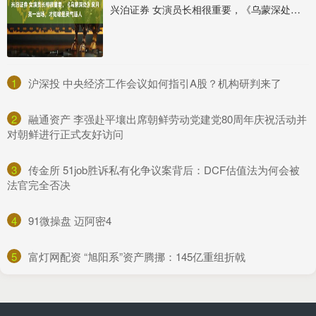
兴泊证券 女演员长相很重要，《乌蒙深处》衮月亮一出场，才知啥是灵气逼人
1
​沪深投 中央经济工作会议如何指引A股？机构研判来了
2
​融通资产 李强赴平壤出席朝鲜劳动党建党80周年庆祝活动并
对朝鲜进行正式友好访问
3
​传金所 51job胜诉私有化争议案背后：DCF估值法为何会被
法官完全否决
4
​91微操盘 迈阿密4
5
​富灯网配资 “旭阳系”资产腾挪：145亿重组折戟