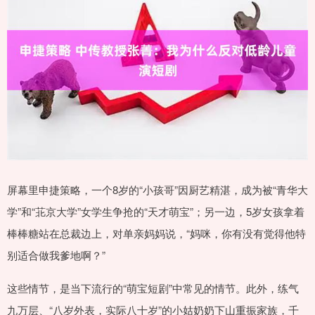
屏幕里申捷策略，一个8岁的“小孩哥”因厨艺精湛，成为被“青华大
学”和“苝京大学”女学生争抢的“天才萌宝”；另一边，5岁女孩拿着
棒棒糖站在总裁边上，对单亲妈妈说，“妈咪，你有没有觉得他特
别适合做我爹地啊？”
这些情节，是当下流行的“萌宝短剧”中常见的情节。此外，练气
九万层、“八岁外表，实际八十岁”的小姑奶奶下山重振家族，千